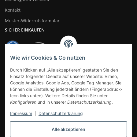
Kontakt
Muster-Widerrufsformular
SICHER EINKAUFEN
Wie wir Cookies & Co nutzen
ZAHLUNGSARTEN
Durch Klicken auf „Alle akzeptieren“ gestatten Sie den
Einsatz folgender Dienste auf unserer Website: Vimeo,
Google Analytics, Google Ads, Google Tag Manager. Sie
können die Einstellung jederzeit ändern (Fingerabdruck-
Icon links unten). Weitere Details finden Sie unter
Konfigurieren
und in unserer
Datenschutzerklärung
.
Impressum
|
Datenschutzerklärung
Vertrag widerrufen
Alle akzeptieren
* Alle Preise inkl. gesetzlicher Mwst., zzgl.
Versand
(Versandfrei ab 39€ in
DE, gilt nicht für Großgeräte per Spedition). Artikel mit 0% MwSt. (gem. §