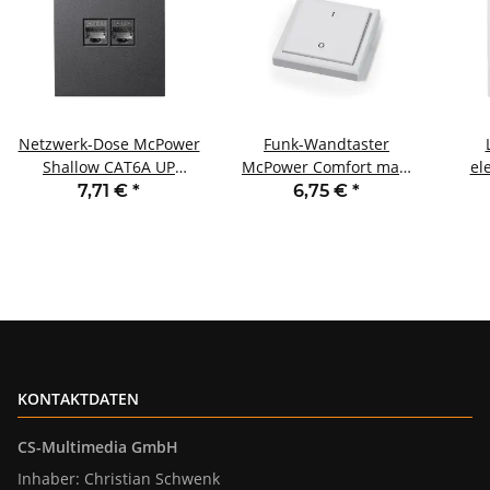
Netzwerk-Dose McPower
Funk-Wandtaster
Shallow CAT6A UP
McPower Comfort max.
el
anthrazit vollgeschirmt
70m Aufputz 1-Kanal
7,71 €
*
6,75 €
*
M
KONTAKTDATEN
CS-Multimedia GmbH
Inhaber: Christian Schwenk