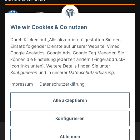
Wie wir Cookies & Co nutzen
ZAHLUNGSARTEN
Durch Klicken auf „Alle akzeptieren“ gestatten Sie den
Einsatz folgender Dienste auf unserer Website: Vimeo,
Google Analytics, Google Ads, Google Tag Manager. Sie
können die Einstellung jederzeit ändern (Fingerabdruck-
Icon links unten). Weitere Details finden Sie unter
Konfigurieren
und in unserer
Datenschutzerklärung
.
Impressum
|
Datenschutzerklärung
Vertrag widerrufen
Alle akzeptieren
* Alle Preise inkl. gesetzlicher Mwst., zzgl.
Versand
(Versandfrei ab 39€ in
DE, gilt nicht für Großgeräte per Spedition). Artikel mit 0% MwSt. (gem. §
12 Abs. 3 UStG) Versand nur innerhalb DE.
Konfigurieren
© CS-Multimedia GmbH
Änderungen und Irrtümer vorbehalten.
Abbildungen ähnlich, alle Angebote ohne Dekoration. Angebot gültig auf
Ablehnen