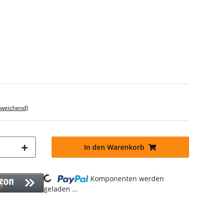
bweichend)
In den Warenkorb
Loading...
Komponenten werden
geladen ...