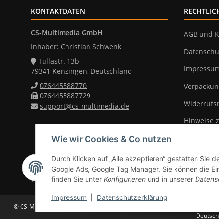
KONTAKTDATEN
RECHTLIC
CS-Multimedia GmbH
AGB und K
Inhaber: Christian Schwenk
Datenschu
Tullastr. 13b
Impressu
79341 Kenzingen, Deutschland
076445588770
Verpackun
0764455887729
Widerrufs
support@cs-multimedia.de
Hinweise z
Wie wir Cookies & Co nutzen
Durch Klicken auf „Alle akzeptieren“ gestatten Sie d
Vertrag widerrufen
Google Ads, Google Tag Manager. Sie können die Eins
finden Sie unter
Konfigurieren
und in unserer
Datens
* Alle Preise inkl. gesetzlicher Mwst., zzgl.
Versand
(Versandfrei ab 39
Impressum
|
Datenschutzerklärung
© CS-Multimedia GmbH
Änderungen und Irrtümer vorbehalten. Abbildunge
Deutschl