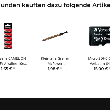
unden kauften dazu folgende Artike
zelle CAMELION
Kleinteile-Greifer
Micro SDHC 
5V Alkaline 10er-
McPower
Verbatim 6
Blister
Miniaturwerkzeug mit 4
Speicherkapazitä
1,65 €
*
1,98 €
*
15,00 €
Krallen Stiftform
Adapter Clas