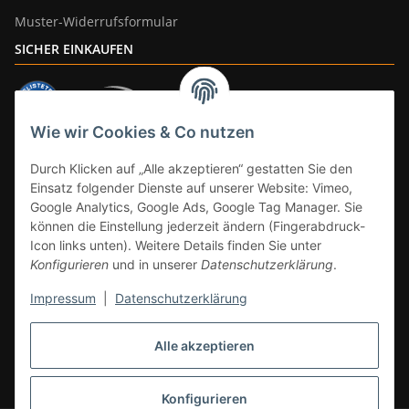
Muster-Widerrufsformular
SICHER EINKAUFEN
Wie wir Cookies & Co nutzen
ZAHLUNGSARTEN
Durch Klicken auf „Alle akzeptieren“ gestatten Sie den
Einsatz folgender Dienste auf unserer Website: Vimeo,
Google Analytics, Google Ads, Google Tag Manager. Sie
können die Einstellung jederzeit ändern (Fingerabdruck-
Icon links unten). Weitere Details finden Sie unter
Konfigurieren
und in unserer
Datenschutzerklärung
.
Impressum
|
Datenschutzerklärung
Vertrag widerrufen
Alle akzeptieren
* Alle Preise inkl. gesetzlicher Mwst., zzgl.
Versand
(Versandfrei ab 39€ in
DE, gilt nicht für Großgeräte per Spedition). Artikel mit 0% MwSt. (gem. §
12 Abs. 3 UStG) Versand nur innerhalb DE.
Konfigurieren