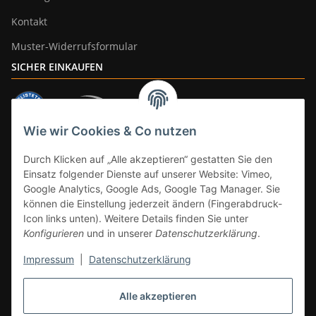
Kontakt
Muster-Widerrufsformular
SICHER EINKAUFEN
Wie wir Cookies & Co nutzen
ZAHLUNGSARTEN
Durch Klicken auf „Alle akzeptieren“ gestatten Sie den
Einsatz folgender Dienste auf unserer Website: Vimeo,
Google Analytics, Google Ads, Google Tag Manager. Sie
können die Einstellung jederzeit ändern (Fingerabdruck-
Icon links unten). Weitere Details finden Sie unter
Konfigurieren
und in unserer
Datenschutzerklärung
.
Impressum
|
Datenschutzerklärung
Vertrag widerrufen
Alle akzeptieren
* Alle Preise inkl. gesetzlicher Mwst., zzgl.
Versand
(Versandfrei ab 39€ in
DE, gilt nicht für Großgeräte per Spedition). Artikel mit 0% MwSt. (gem. §