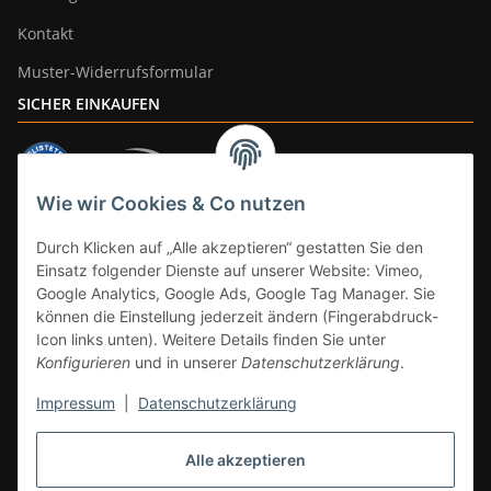
Kontakt
Muster-Widerrufsformular
SICHER EINKAUFEN
Wie wir Cookies & Co nutzen
ZAHLUNGSARTEN
Durch Klicken auf „Alle akzeptieren“ gestatten Sie den
Einsatz folgender Dienste auf unserer Website: Vimeo,
Google Analytics, Google Ads, Google Tag Manager. Sie
können die Einstellung jederzeit ändern (Fingerabdruck-
Icon links unten). Weitere Details finden Sie unter
Konfigurieren
und in unserer
Datenschutzerklärung
.
Impressum
|
Datenschutzerklärung
Vertrag widerrufen
Alle akzeptieren
* Alle Preise inkl. gesetzlicher Mwst., zzgl.
Versand
(Versandfrei ab 39€ in
DE, gilt nicht für Großgeräte per Spedition). Artikel mit 0% MwSt. (gem. §