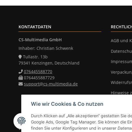
KONTAKTDATEN
RECHTLIC
CS-Multimedia GmbH
AGB und K
Inhaber: Christian Schwenk
Datenschu
Tullastr. 13b
Impressu
79341 Kenzingen, Deutschland
076445588770
Verpackun
0764455887729
Widerrufs
support@cs-multimedia.de
Hinweise z
Wie wir Cookies & Co nutzen
Durch Klicken auf „Alle akzeptieren“ gestatten Sie d
Vertrag widerrufen
Google Ads, Google Tag Manager. Sie können die Eins
finden Sie unter
Konfigurieren
und in unserer
Datens
* Alle Preise inkl. gesetzlicher Mwst., zzgl.
Versand
(Versandfrei ab 39