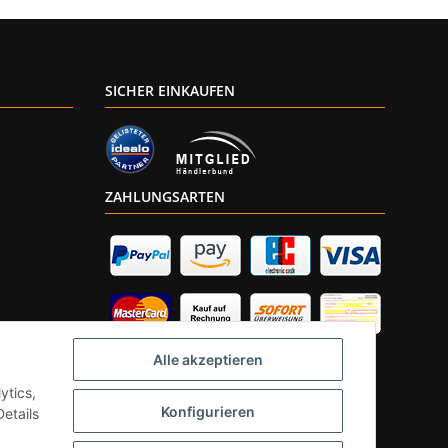
SICHER EINKAUFEN
ZAHLUNGSARTEN
Alle akzeptieren
ytics,
Konfigurieren
etails
2 Abs. 3 UStG) Versand nur innerhalb DE.