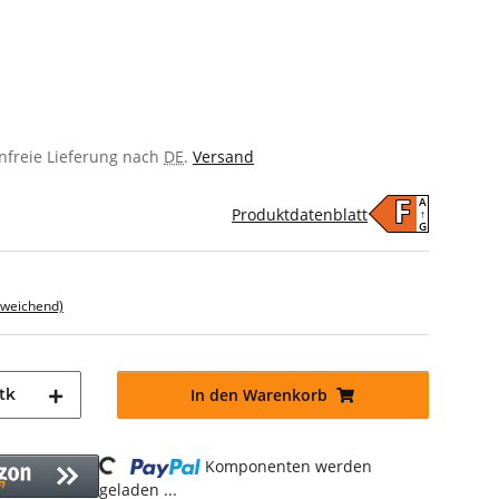
enfreie Lieferung nach
DE
.
Versand
A
F
Produktdatenblatt
↑
G
bweichend)
tk
In den Warenkorb
Loading...
Komponenten werden
geladen ...