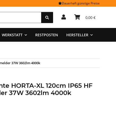
Dauerhaft günstige Preise
0,00 €
WERKSTATT
RESTPOSTEN
HERSTELLER
melder 37W 3602lm 4000k
hte HORTA-XL 120cm IP65 HF
er 37W 3602lm 4000k