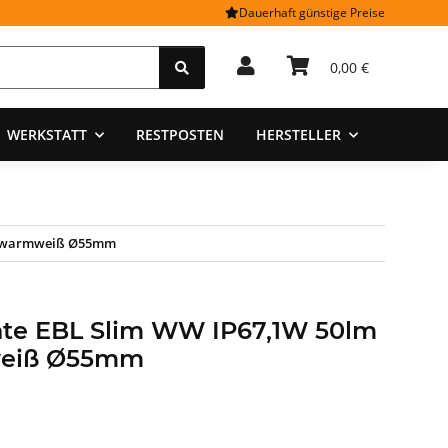
Dauerhaft günstige Preise
0,00 €
WERKSTATT
RESTPOSTEN
HERSTELLER
tt warmweiß Ø55mm
hte EBL Slim WW IP67,1W 50lm
weiß Ø55mm