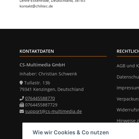
Lehre-Essenrode, Deutschland, 38165
kontakt@chilitec.de
KONTAKTDATEN
RECHTLIC
CS-Multimedia GmbH
AGB und K
Inhaber: Christian Schwenk
Datenschu
Tullastr. 13b
Impressu
79341 Kenzingen, Deutschland
076445588770
Verpackun
0764455887729
Widerrufs
support@cs-multimedia.de
Hinweise z
Wie wir Cookies & Co nutzen