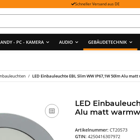
Schneller Versand aus DE
ANDY - PC - KAMERA
AUDIO
GEBÄUDETECHNIK
inbauleuchten
LED Einbauleuchte EBL Slim WW IP67,1W 50lm Alu ma
LED Einbauleuc
Alu matt warm
Artikelnummer:
CT20573
GTIN:
4250416307972