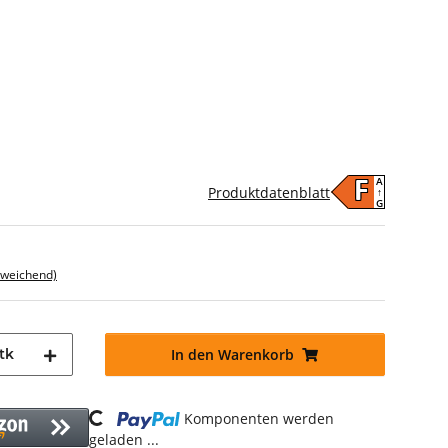
A
F
Produktdatenblatt
↑
G
bweichend)
tk
In den Warenkorb
Loading...
Komponenten werden
geladen ...