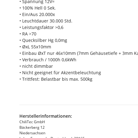
• Spannung 12V=
• 100% Hell 0 Sek.
• Ein/Aus 20.000x
• Leuchtdauer 30.000 Std.
• Leistungsfaktor >0,6
• RA >70
• Quecksilber Hg 0,0mg
• ØxL 55x10mm
• Einbau ØxT nur 46x10mm (7mm Gehäusetiefe + 3mm Ka
• Verbrauch / 1000h 0,6kWh
• nicht dimmbar
• Nicht geeignet für Akzentbeleuchtung
• Trittfest: Belastbar bis max. 500kg
Herstellerinformationen:
ChiliTec GmbH
Bäckerberg 12
Niedersachsen