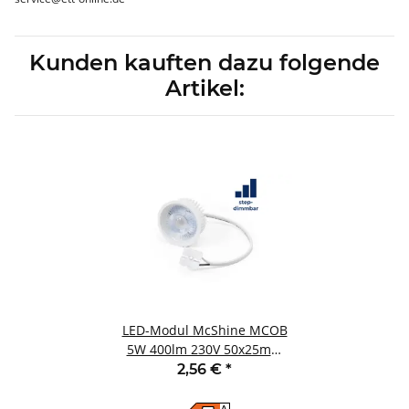
Kunden kauften dazu folgende
Artikel:
LED-Modul McShine MCOB
5W 400lm 230V 50x25mm
neutralweiß step-dimmbar
2,56 €
*
A