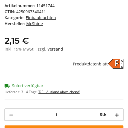
Artikelnummer:
11451744
GTIN:
4250967340411
Kategorie:
Einbauleuchten
Hersteller:
McShine
2,15 €
inkl. 19% MwSt. , zzgl.
Versand
A
F
Produktdatenblatt
↑
G
Sofort verfügbar
Lieferzeit:
3 - 4 Tage
(DE - Ausland abweichend)
Stk