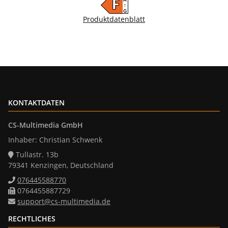
F
↑
G
Produktdatenblatt
KONTAKTDATEN
CS-Multimedia GmbH
Inhaber: Christian Schwenk
Tullastr. 13b
79341 Kenzingen, Deutschland
076445588770
0764455887729
support@cs-multimedia.de
RECHTLICHES