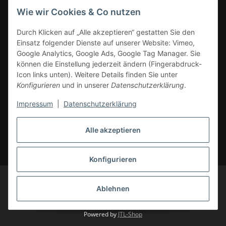
Wie wir Cookies & Co nutzen
ZAHLUNGSARTEN
Durch Klicken auf „Alle akzeptieren“ gestatten Sie den
Einsatz folgender Dienste auf unserer Website: Vimeo,
Google Analytics, Google Ads, Google Tag Manager. Sie
können die Einstellung jederzeit ändern (Fingerabdruck-
Icon links unten). Weitere Details finden Sie unter
Konfigurieren
und in unserer
Datenschutzerklärung
.
Impressum
|
Datenschutzerklärung
Vertrag widerrufen
Alle akzeptieren
* Alle Preise inkl. gesetzlicher Mwst., zzgl.
Versand
(Versandfrei ab 39€ in
DE, gilt nicht für Großgeräte per Spedition). Artikel mit 0% MwSt. (gem. §
12 Abs. 3 UStG) Versand nur innerhalb DE.
Konfigurieren
© CS-Multimedia GmbH
Änderungen und Irrtümer vorbehalten.
Abbildungen ähnlich, alle Angebote ohne Dekoration. Angebot gültig auf
Ablehnen
cs-multimedia.de, solange Vorrat reicht. Liefergebiete: Deutschland,
Belgien, Luxemburg, Niederlande, Österreich.
Powered by
JTL-Shop