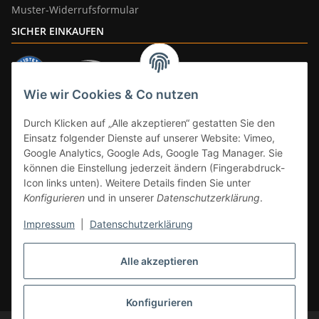
Muster-Widerrufsformular
SICHER EINKAUFEN
Wie wir Cookies & Co nutzen
ZAHLUNGSARTEN
Durch Klicken auf „Alle akzeptieren“ gestatten Sie den
Einsatz folgender Dienste auf unserer Website: Vimeo,
Google Analytics, Google Ads, Google Tag Manager. Sie
können die Einstellung jederzeit ändern (Fingerabdruck-
Icon links unten). Weitere Details finden Sie unter
Konfigurieren
und in unserer
Datenschutzerklärung
.
Impressum
|
Datenschutzerklärung
Vertrag widerrufen
Alle akzeptieren
* Alle Preise inkl. gesetzlicher Mwst., zzgl.
Versand
(Versandfrei ab 39€ in
DE, gilt nicht für Großgeräte per Spedition). Artikel mit 0% MwSt. (gem. §
12 Abs. 3 UStG) Versand nur innerhalb DE.
Konfigurieren