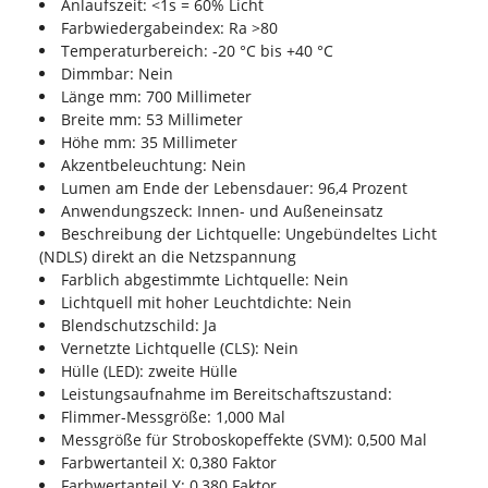
Anlaufszeit: <1s = 60% Licht
Farbwiedergabeindex: Ra >80
Temperaturbereich: -20 °C bis +40 °C
Dimmbar: Nein
Länge mm: 700 Millimeter
Breite mm: 53 Millimeter
Höhe mm: 35 Millimeter
Akzentbeleuchtung: Nein
Lumen am Ende der Lebensdauer: 96,4 Prozent
Anwendungszeck: Innen- und Außeneinsatz
Beschreibung der Lichtquelle: Ungebündeltes Licht
(NDLS) direkt an die Netzspannung
Farblich abgestimmte Lichtquelle: Nein
Lichtquell mit hoher Leuchtdichte: Nein
Blendschutzschild: Ja
Vernetzte Lichtquelle (CLS): Nein
Hülle (LED): zweite Hülle
Leistungsaufnahme im Bereitschaftszustand:
Flimmer-Messgröße: 1,000 Mal
Messgröße für Stroboskopeffekte (SVM): 0,500 Mal
Farbwertanteil X: 0,380 Faktor
Farbwertanteil Y: 0,380 Faktor