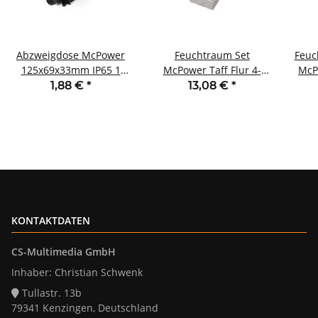
Abzweigdose McPower
Feuchtraum Set
Feuc
125x69x33mm IP65 1
McPower Taff Flur 4-
McP
Ein- und 2 Ausgänge
teilig grau IP44
Scha
1,88 €
*
13,08 €
*
KONTAKTDATEN
CS-Multimedia GmbH
Inhaber: Christian Schwenk
Tullastr. 13b
79341 Kenzingen, Deutschland