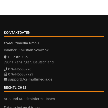
KONTAKTDATEN
CS-Multimedia GmbH
Inhaber: Christian Schwenk
Tullastr. 13b
79341 Kenzingen, Deutschland
076445588770
0764455887729
support@cs-multimedia.de
RECHTLICHES
AGB und Kundeninformationen
Datenschutzerklärung