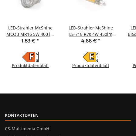
LED-Strahler McShine
LED-Strahler McShine
LE
MCOB MR16 5W 400 lm
LS-718 R7s 4W 450lm
BIG
neutralweiß
78mm 360° neutralweiß
138x
1,83 €
*
4,66 €
*
A
A
F
E
↑
↑
G
G
Produktdatenblatt
Produktdatenblatt
P
KONTAKTDATEN
CS-Multimedia GmbH