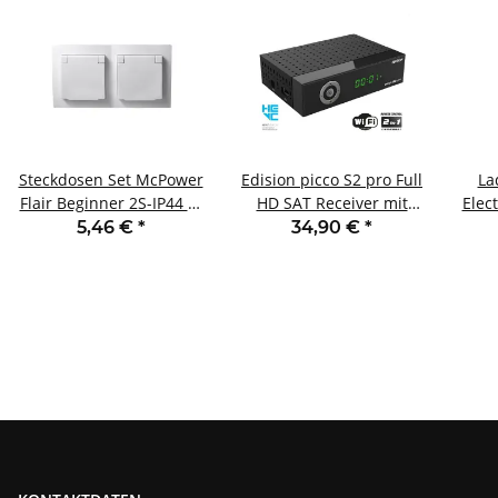
Steckdosen Set McPower
Edision picco S2 pro Full
La
Flair Beginner 2S-IP44 3-
HD SAT Receiver mit
Elec
teilig weiß IP44
WLAN schwarz
5,46 €
*
34,90 €
*