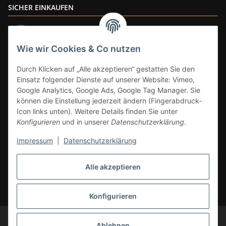
SICHER EINKAUFEN
Wie wir Cookies & Co nutzen
ZAHLUNGSARTEN
Durch Klicken auf „Alle akzeptieren“ gestatten Sie den
Einsatz folgender Dienste auf unserer Website: Vimeo,
Google Analytics, Google Ads, Google Tag Manager. Sie
können die Einstellung jederzeit ändern (Fingerabdruck-
Icon links unten). Weitere Details finden Sie unter
Konfigurieren
und in unserer
Datenschutzerklärung
.
Impressum
|
Datenschutzerklärung
Vertrag widerrufen
Alle akzeptieren
* Alle Preise inkl. gesetzlicher Mwst., zzgl.
Versand
(Versandfrei ab 39€ in
DE, gilt nicht für Großgeräte per Spedition). Artikel mit 0% MwSt. (gem. §
12 Abs. 3 UStG) Versand nur innerhalb DE.
Konfigurieren
© CS-Multimedia GmbH
Änderungen und Irrtümer vorbehalten.
Ablehnen