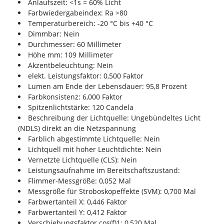
Anlaufszeit: <1s = 60% Licht
Farbwiedergabeindex: Ra >80
Temperaturbereich: -20 °C bis +40 °C
Dimmbar: Nein
Durchmesser: 60 Millimeter
Höhe mm: 109 Millimeter
Akzentbeleuchtung: Nein
elekt. Leistungsfaktor: 0,500 Faktor
Lumen am Ende der Lebensdauer: 95,8 Prozent
Farbkonsistenz: 6,000 Faktor
Spitzenlichtstärke: 120 Candela
Beschreibung der Lichtquelle: Ungebündeltes Licht
(NDLS) direkt an die Netzspannung
Farblich abgestimmte Lichtquelle: Nein
Lichtquell mit hoher Leuchtdichte: Nein
Vernetzte Lichtquelle (CLS): Nein
Leistungsaufnahme im Bereitschaftszustand:
Flimmer-Messgröße: 0,052 Mal
Messgröße für Stroboskopeffekte (SVM): 0,700 Mal
Farbwertanteil X: 0,446 Faktor
Farbwertanteil Y: 0,412 Faktor
Verschiebungsfaktor cos(f)1: 0,520 Mal