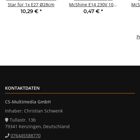
Star für 1x E27 Ø28cm
McShine E14 230V 10W
McS
klar
10,29 €
*
0,47 €
*
P
KONTAKTDATEN
CS-Multimedia GmbH
Inhaber: Christian Schwenk
Tullastr. 13b
79341 Kenzingen, Deutschland
076445588770