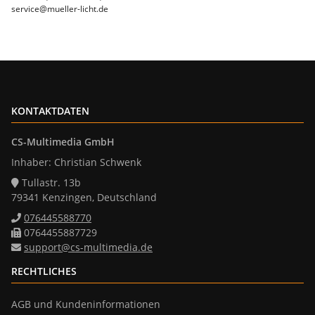
service@mueller-licht.de
KONTAKTDATEN
CS-Multimedia GmbH
Inhaber: Christian Schwenk
Tullastr. 13b
79341 Kenzingen, Deutschland
076445588770
0764455887729
support@cs-multimedia.de
RECHTLICHES
AGB und Kundeninformationen