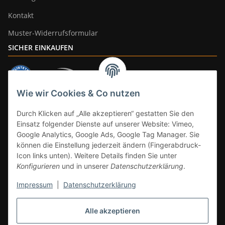
Kontakt
Muster-Widerrufsformular
SICHER EINKAUFEN
Wie wir Cookies & Co nutzen
ZAHLUNGSARTEN
Durch Klicken auf „Alle akzeptieren“ gestatten Sie den
Einsatz folgender Dienste auf unserer Website: Vimeo,
Google Analytics, Google Ads, Google Tag Manager. Sie
können die Einstellung jederzeit ändern (Fingerabdruck-
Icon links unten). Weitere Details finden Sie unter
Konfigurieren
und in unserer
Datenschutzerklärung
.
Impressum
|
Datenschutzerklärung
Vertrag widerrufen
Alle akzeptieren
* Alle Preise inkl. gesetzlicher Mwst., zzgl.
Versand
(Versandfrei ab 39€ in
DE, gilt nicht für Großgeräte per Spedition). Artikel mit 0% MwSt. (gem. §