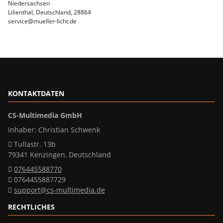
Niedersachsen
Lilienthal, Deutschland, 28864
service@mueller-licht.de
KONTAKTDATEN
CS-Multimedia GmbH
Inhaber: Christian Schwenk
Tullastr. 13b
79341 Kenzingen, Deutschland
076445588770
0764455887729
support@cs-multimedia.de
RECHTLICHES