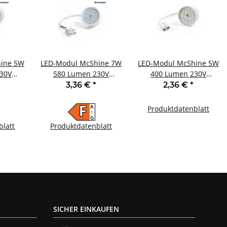
ine 5W
LED-Modul McShine 7W
LED-Modul McShine 5W
30V
580 Lumen 230V
400 Lumen 230V
alweiß
50x23mm warmweiß
50x23mm neutralweiß
3,36 €
*
2,36 €
*
bar
3000K dimmbar
4000K
A
F
Produktdatenblatt
↑
G
blatt
Produktdatenblatt
SICHER EINKAUFEN