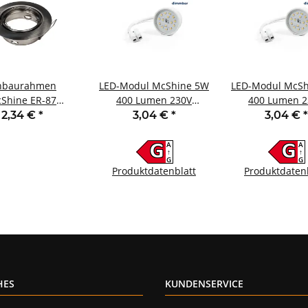
nbaurahmen
LED-Modul McShine 5W
LED-Modul McSh
Shine ER-87
400 Lumen 230V
400 Lumen 2
stahl gebürstet
50x23mm warmweiß
50x23mm neutr
2,34 €
*
3,04 €
*
3,04 €
*
m schwenkbar
3000K dimmbar
4000K dimm
A
A
G
G
↑
↑
G
G
Produktdatenblatt
Produktdaten
HES
KUNDENSERVICE