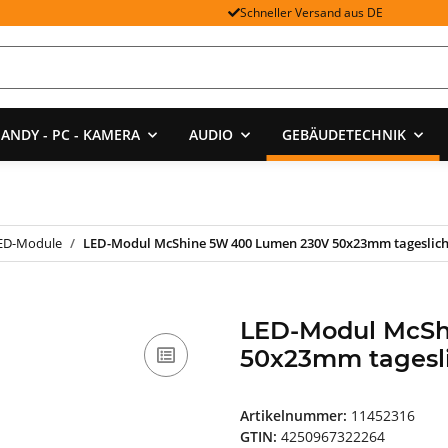
Schneller Versand aus DE
ANDY - PC - KAMERA
AUDIO
GEBÄUDETECHNIK
ED-Module
LED-Modul McShine 5W 400 Lumen 230V 50x23mm tageslic
LED-Modul McSh
50x23mm tagesl
Artikelnummer:
11452316
GTIN:
4250967322264