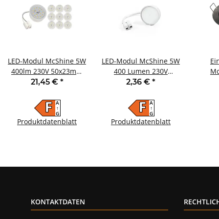
LED-Modul McShine 5W
LED-Modul McShine 5W
Ei
400lm 230V 50x23mm
400 Lumen 230V
Mc
warmweiß 3000K 10er-
50x23mm warmweiß
Edel
21,45 €
*
2,36 €
*
Pack
3000K Milchglas
Ø87m
A
A
F
F
↑
↑
G
G
Produktdatenblatt
Produktdatenblatt
KONTAKTDATEN
RECHTLIC