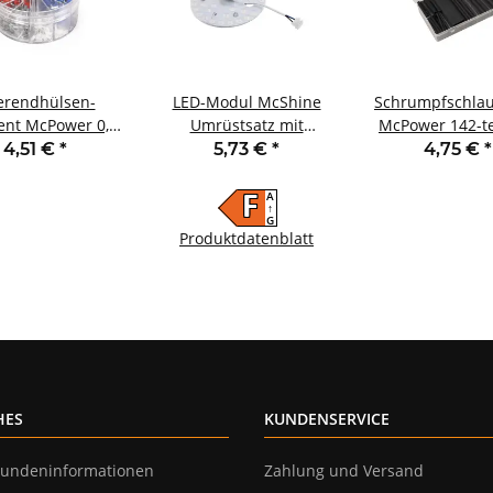
erendhülsen-
LED-Modul McShine
Schrumpfschlau
ent McPower 0,5-
Umrüstsatz mit
McPower 142-tei
5mm² isoliert
Magnethalterung
Sortimentsbox 
4,51 €
*
5,73 €
*
4,75 €
*
dose 400-teilig
Ø16,5cm 20W 2000lm
schwarz
4000K
A
F
↑
G
Produktdatenblatt
HES
KUNDENSERVICE
undeninformationen
Zahlung und Versand