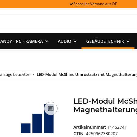
Schneller Versand aus DE
ANDY - PC - KAMERA
AUDIO
GEBÄUDETECHNIK
onstige Leuchten
LED-Modul McShine Umrüstsatz mit Magnethalterun
LED-Modul McSh
Magnethalterun
Artikelnummer:
11452741
GTIN:
4250967330207