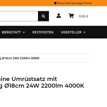
Dauerhaft günstige Preise
0,00 €
WERKSTATT
RESTPOSTEN
HERSTELLER
g Ø18cm 24W 2200lm 4000K
ine Umrüstsatz mit
g Ø18cm 24W 2200lm 4000K