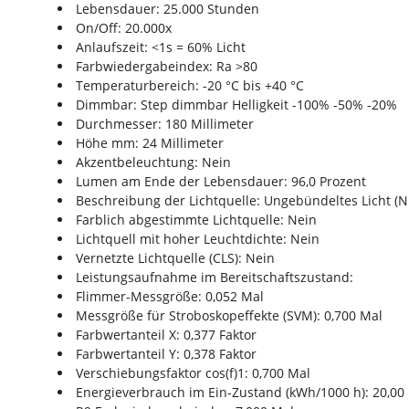
Lebensdauer: 25.000 Stunden
On/Off: 20.000x
Anlaufszeit: <1s = 60% Licht
Farbwiedergabeindex: Ra >80
Temperaturbereich: -20 °C bis +40 °C
Dimmbar: Step dimmbar Helligkeit -100% -50% -20%
Durchmesser: 180 Millimeter
Höhe mm: 24 Millimeter
Akzentbeleuchtung: Nein
Lumen am Ende der Lebensdauer: 96,0 Prozent
Beschreibung der Lichtquelle: Ungebündeltes Licht (
Farblich abgestimmte Lichtquelle: Nein
Lichtquell mit hoher Leuchtdichte: Nein
Vernetzte Lichtquelle (CLS): Nein
Leistungsaufnahme im Bereitschaftszustand:
Flimmer-Messgröße: 0,052 Mal
Messgröße für Stroboskopeffekte (SVM): 0,700 Mal
Farbwertanteil X: 0,377 Faktor
Farbwertanteil Y: 0,378 Faktor
Verschiebungsfaktor cos(f)1: 0,700 Mal
Energieverbrauch im Ein-Zustand (kWh/1000 h): 20,0