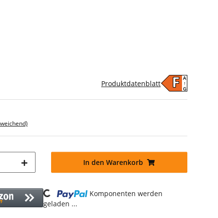
A
F
Produktdatenblatt
↑
G
bweichend)
In den Warenkorb
Loading...
Komponenten werden
geladen ...