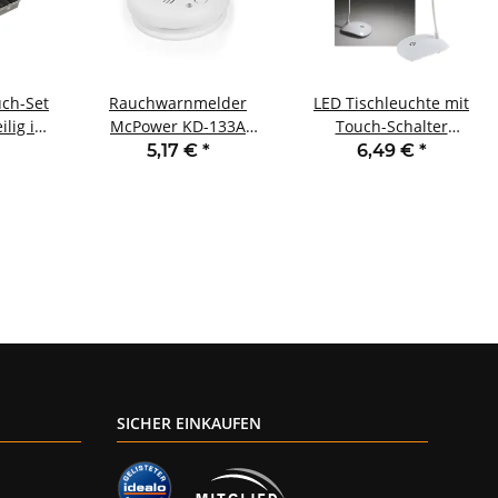
ch-Set
Rauchwarnmelder
LED Tischleuchte mit
lig in
McPower KD-133A
Touch-Schalter
klebend
geprüft gemäß DIN
Schwanenhals 3
5,17 €
*
6,49 €
*
EN14604
Helligkeitsstufen
SICHER EINKAUFEN