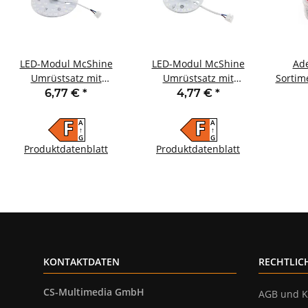
LED-Modul McShine
LED-Modul McShine
Ad
Umrüstsatz mit
Umrüstsatz mit
Sortim
Magnethalterung
Magnethalterung
2,
6,77 €
*
4,77 €
*
Ø16,5cm 20W 1800lm
Ø12,5cm 12W 1050lm
Streu
4000K
4000K
A
A
F
F
↑
↑
G
G
Produktdatenblatt
Produktdatenblatt
KONTAKTDATEN
RECHTLIC
CS-Multimedia GmbH
AGB und K