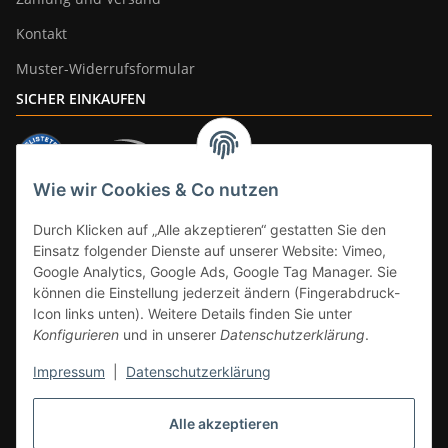
Kontakt
Muster-Widerrufsformular
SICHER EINKAUFEN
Wie wir Cookies & Co nutzen
ZAHLUNGSARTEN
Durch Klicken auf „Alle akzeptieren“ gestatten Sie den
Einsatz folgender Dienste auf unserer Website: Vimeo,
Google Analytics, Google Ads, Google Tag Manager. Sie
können die Einstellung jederzeit ändern (Fingerabdruck-
Icon links unten). Weitere Details finden Sie unter
Konfigurieren
und in unserer
Datenschutzerklärung
.
Impressum
|
Datenschutzerklärung
Vertrag widerrufen
Alle akzeptieren
* Alle Preise inkl. gesetzlicher Mwst., zzgl.
Versand
(Versandfrei ab 39€ in
DE, gilt nicht für Großgeräte per Spedition). Artikel mit 0% MwSt. (gem. §