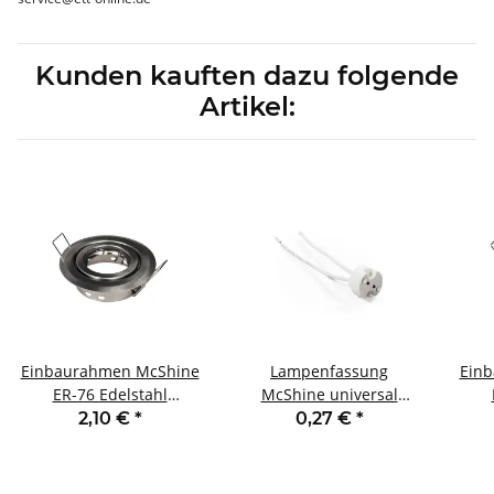
Kunden kauften dazu folgende
Artikel:
Einbaurahmen McShine
Lampenfassung
Ein
ER-76 Edelstahl
McShine universal
gebürstet Ø76mm
G4/GX5.3/GY6.35
g
2,10 €
*
0,27 €
*
schwenkbar
12V/100W 9cm Kabel