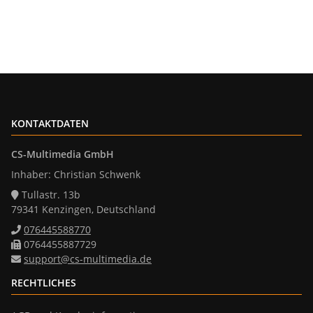
KONTAKTDATEN
CS-Multimedia GmbH
Inhaber: Christian Schwenk
Tullastr. 13b
79341 Kenzingen, Deutschland
076445588770
0764455887729
support@cs-multimedia.de
RECHTLICHES