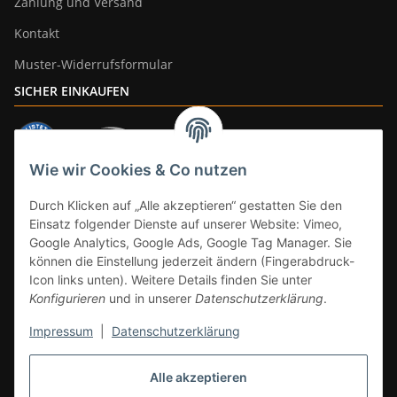
Zahlung und Versand
Kontakt
Muster-Widerrufsformular
SICHER EINKAUFEN
Wie wir Cookies & Co nutzen
ZAHLUNGSARTEN
Durch Klicken auf „Alle akzeptieren“ gestatten Sie den
Einsatz folgender Dienste auf unserer Website: Vimeo,
Google Analytics, Google Ads, Google Tag Manager. Sie
können die Einstellung jederzeit ändern (Fingerabdruck-
Icon links unten). Weitere Details finden Sie unter
Konfigurieren
und in unserer
Datenschutzerklärung
.
Impressum
|
Datenschutzerklärung
Vertrag widerrufen
Alle akzeptieren
* Alle Preise inkl. gesetzlicher Mwst., zzgl.
Versand
(Versandfrei ab 39€ in