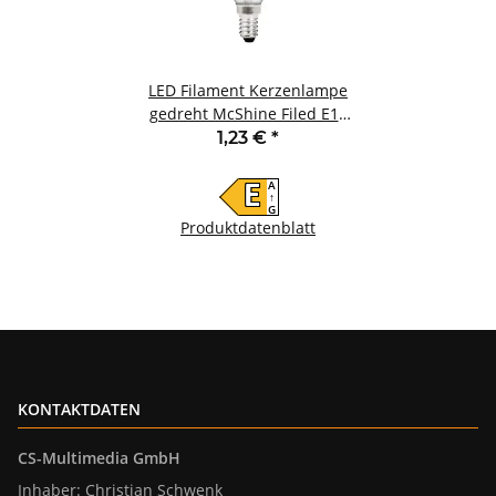
LED Filament Kerzenlampe
gedreht McShine Filed E14
4W 490 lm warmweiß klar
1,23 €
*
A
E
↑
G
Produktdatenblatt
KONTAKTDATEN
CS-Multimedia GmbH
Inhaber: Christian Schwenk