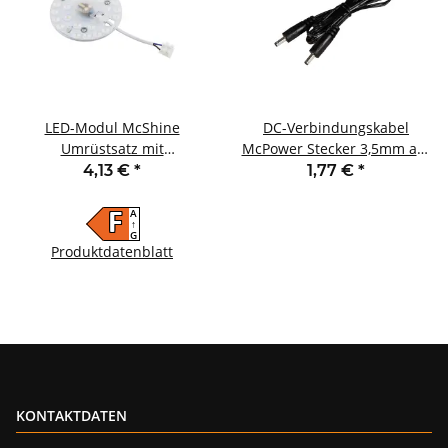
LED-Modul McShine
DC-Verbindungskabel
Umrüstsatz mit
McPower Stecker 3,5mm auf
Magnethalterung Ø12,5cm
3,5mm Stecker 1 Meter
4,13 €
*
1,77 €
*
12W 1200lm 4000K
A
F
↑
G
Produktdatenblatt
KONTAKTDATEN