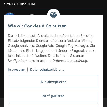
SICHER EINKAUFEN
Wie wir Cookies & Co nutzen
ZAHLUNGSARTEN
Durch Klicken auf „Alle akzeptieren“ gestatten Sie den
Einsatz folgender Dienste auf unserer Website: Vimeo,
Google Analytics, Google Ads, Google Tag Manager. Sie
können die Einstellung jederzeit ändern (Fingerabdruck-
Icon links unten). Weitere Details finden Sie unter
Konfigurieren
und in unserer
Datenschutzerklärung
.
Impressum
|
Datenschutzerklärung
Vertrag widerrufen
Alle akzeptieren
* Alle Preise inkl. gesetzlicher Mwst., zzgl.
Versand
(Versandfrei ab 39€ in
DE, gilt nicht für Großgeräte per Spedition). Artikel mit 0% MwSt. (gem. §
12 Abs. 3 UStG) Versand nur innerhalb DE.
Konfigurieren
© CS-Multimedia GmbH
Änderungen und Irrtümer vorbehalten.