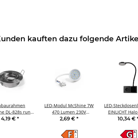
unden kauften dazu folgende Artike
nbaurahmen
LED-Modul McShine 7W
LED-Steckdosen
ne DL-828s rund
470 Lumen 230V
EINLICHT Halo
m schwenkbar
50x23mm neutralweiß
438lm step-di
4,19 €
*
2,69 €
*
10,34 €
nettverschluss
4000K
warmwei
A
A
F
G
↑
↑