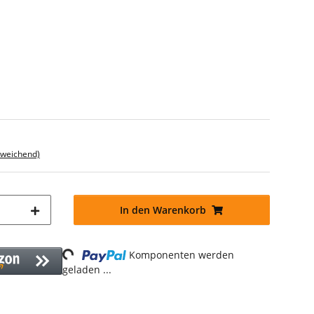
bweichend)
In den Warenkorb
Loading...
Komponenten werden
geladen ...