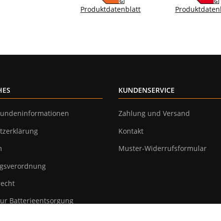
G
G
Produktdatenblatt
Produktdaten
HES
KUNDENSERVICE
undeninformationen
Zahlung und Versand
tzerklärung
Kontakt
m
Muster-Widerrufsformular
gsverordnung
recht
ur Batterieentsorgung