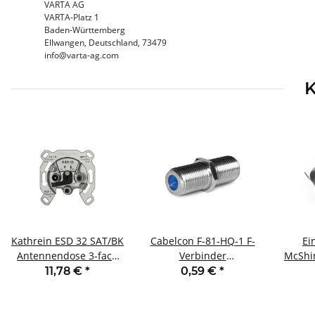
VARTA AG
VARTA-Platz 1
Baden-Württemberg
Ellwangen, Deutschland, 73479
info@varta-ag.com
K
Kathrein ESD 32 SAT/BK
Cabelcon F-81-HQ-1 F-
Ei
Antennendose 3-fach
Verbinder
McShi
mit Twin-Sat Anschluß
Buchse/Buchse
Ø82m
11,78 €
*
0,59 €
*
Bajo