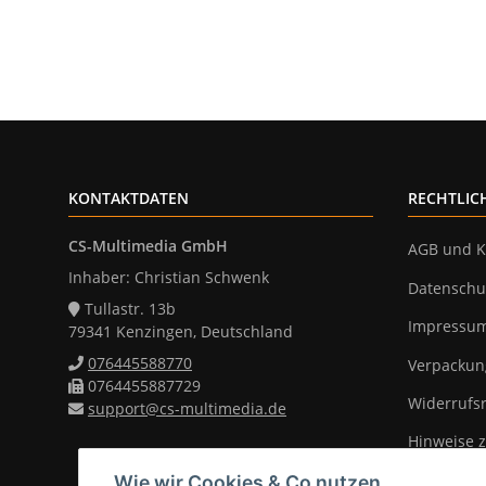
KONTAKTDATEN
RECHTLIC
CS-Multimedia GmbH
AGB und K
Inhaber: Christian Schwenk
Datenschu
Tullastr. 13b
Impressu
79341 Kenzingen, Deutschland
076445588770
Verpackun
0764455887729
Widerrufs
support@cs-multimedia.de
Hinweise z
Wie wir Cookies & Co nutzen