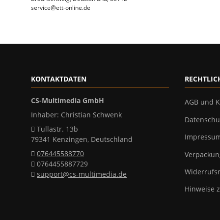
service@ett-online.de
KONTAKTDATEN
RECHTLIC
CS-Multimedia GmbH
AGB und K
Inhaber: Christian Schwenk
Datenschu
Tullastr. 13b
Impressu
79341 Kenzingen, Deutschland
076445588770
Verpackun
0764455887729
Widerrufs
support@cs-multimedia.de
Hinweise z