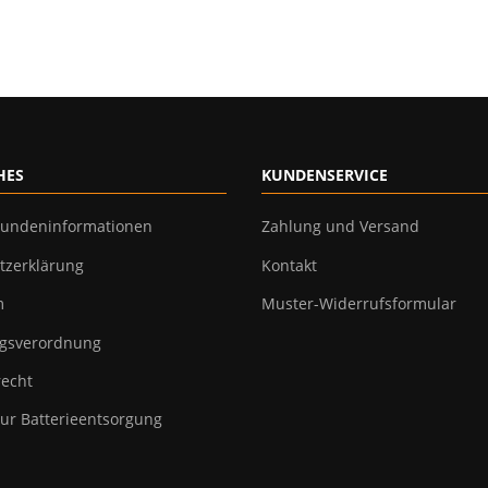
HES
KUNDENSERVICE
undeninformationen
Zahlung und Versand
tzerklärung
Kontakt
m
Muster-Widerrufsformular
gsverordnung
recht
ur Batterieentsorgung