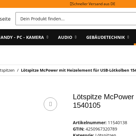
Schneller Versand aus DE
ANDY - PC - KAMERA
AUDIO
GEBÄUDETECHNIK
tspitzen
Lötspitze McPower mit Heizelement für USB-Lötkolben 15
Lötspitze McPower 
1540105
Artikelnummer:
11540138
GTIN:
4250967320789
Kategorie:
Lötspitzen