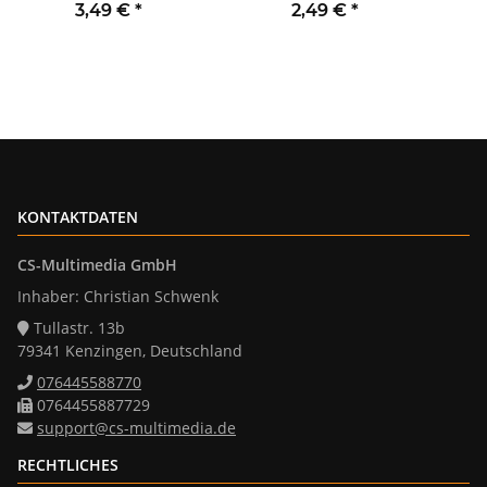
250V~/ 16A OHNE
3,49 €
*
2,49 €
*
Rahmen
Klemmanschluss
KONTAKTDATEN
CS-Multimedia GmbH
Inhaber: Christian Schwenk
Tullastr. 13b
79341 Kenzingen, Deutschland
076445588770
0764455887729
support@cs-multimedia.de
RECHTLICHES