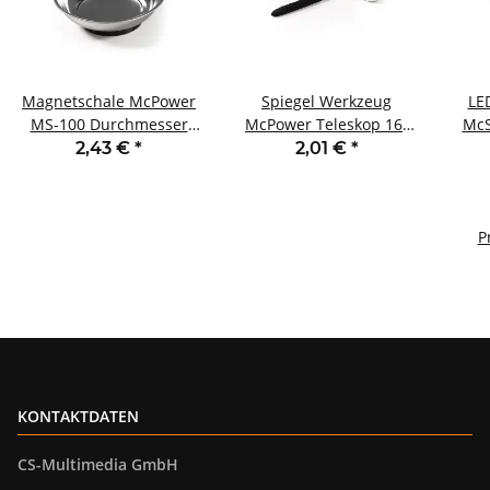
Magnetschale McPower
Spiegel Werkzeug
LE
MS-100 Durchmesser
McPower Teleskop 16-
McS
Ø108mm gummierter
70cm Ø-Spiegel 50mm
2,43 €
*
2,01 €
*
Standfuß
P
KONTAKTDATEN
CS-Multimedia GmbH