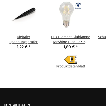
Digitaler
LED Filament Glühlampe
Schu
Spannungsprüfer
McShine Filed E27 7W
McPower Ergo-250 12-
820 lm warmweiß
2
1,22 €
*
1,80 €
*
250V LC-Display
dimmbar klar
A
E
↑
G
Produktdatenblatt
KONTAKTDATEN