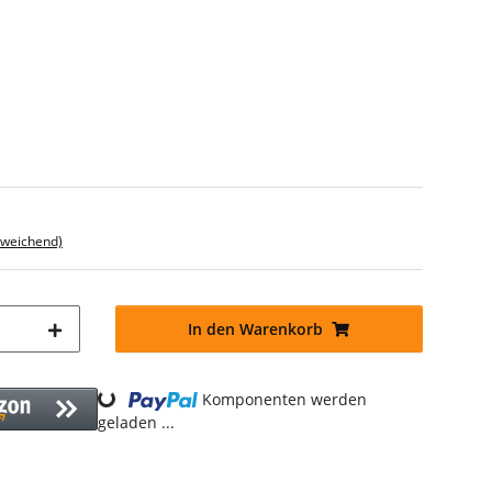
bweichend)
In den Warenkorb
Loading...
Komponenten werden
geladen ...