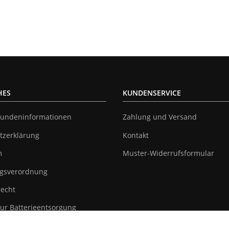
HES
KUNDENSERVICE
undeninformationen
Zahlung und Versand
tzerklärung
Kontakt
m
Muster-Widerrufsformular
gsverordnung
recht
ur Batterieentsorgung