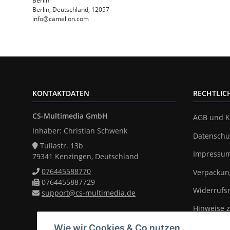
Berlin
Berlin, Deutschland, 12057
info@camelion.com
KONTAKTDATEN
RECHTLIC
CS-Multimedia GmbH
AGB und K
Inhaber: Christian Schwenk
Datenschu
Tullastr. 13b
Impressu
79341 Kenzingen, Deutschland
076445588770
Verpackun
0764455887729
Widerrufs
support@cs-multimedia.de
Hinweise z
Wie wir Cookies & Co nutzen