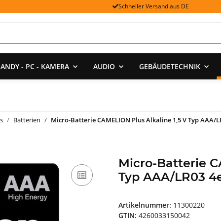
Schneller Versand aus DE
ANDY - PC - KAMERA
AUDIO
GEBÄUDETECHNIK
s
Batterien
Micro-Batterie CAMELION Plus Alkaline 1,5 V Typ AAA/LR
Micro-Batterie C
Typ AAA/LR03 4er
Artikelnummer:
11300220
GTIN:
4260033150042