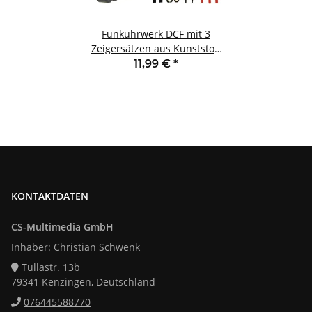
Funkuhrwerk DCF mit 3
Zeigersätzen aus Kunststoff
25mm langer Schaft
11,99 €
*
KONTAKTDATEN
CS-Multimedia GmbH
Inhaber: Christian Schwenk
Tullastr. 13b
79341 Kenzingen, Deutschland
076445588770