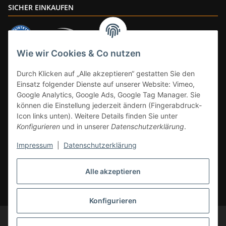
SICHER EINKAUFEN
Wie wir Cookies & Co nutzen
ZAHLUNGSARTEN
Durch Klicken auf „Alle akzeptieren“ gestatten Sie den
Einsatz folgender Dienste auf unserer Website: Vimeo,
Google Analytics, Google Ads, Google Tag Manager. Sie
können die Einstellung jederzeit ändern (Fingerabdruck-
Icon links unten). Weitere Details finden Sie unter
Konfigurieren
und in unserer
Datenschutzerklärung
.
Impressum
|
Datenschutzerklärung
Vertrag widerrufen
Alle akzeptieren
* Alle Preise inkl. gesetzlicher Mwst., zzgl.
Versand
(Versandfrei ab 39€ in
DE, gilt nicht für Großgeräte per Spedition). Artikel mit 0% MwSt. (gem. §
12 Abs. 3 UStG) Versand nur innerhalb DE.
Konfigurieren
© CS-Multimedia GmbH
Änderungen und Irrtümer vorbehalten.