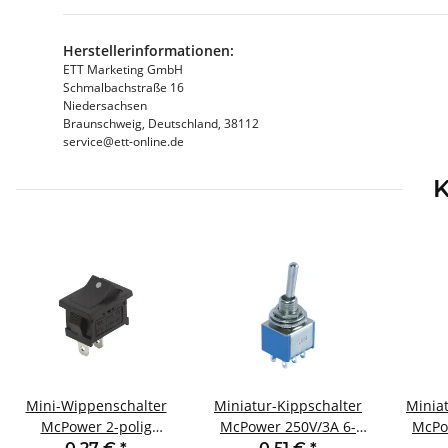
Herstellerinformationen:
ETT Marketing GmbH
Schmalbachstraße 16
Niedersachsen
Braunschweig, Deutschland, 38112
service@ett-online.de
K
Mini-Wippenschalter
Miniatur-Kippschalter
Minia
McPower 2-polig
McPower 250V/3A 6-
McPo
schwarze Wippe mit
polig 3 Stellungen: EIN
polig 