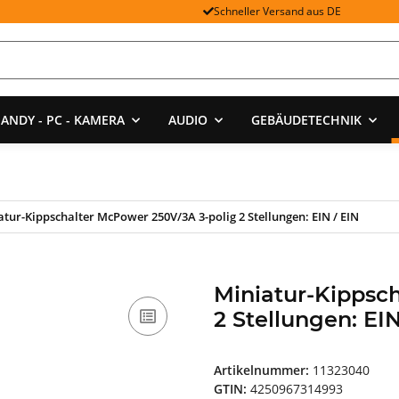
Schneller Versand aus DE
ANDY - PC - KAMERA
AUDIO
GEBÄUDETECHNIK
atur-Kippschalter McPower 250V/3A 3-polig 2 Stellungen: EIN / EIN
Miniatur-Kippsc
2 Stellungen: EIN
Artikelnummer:
11323040
GTIN:
4250967314993