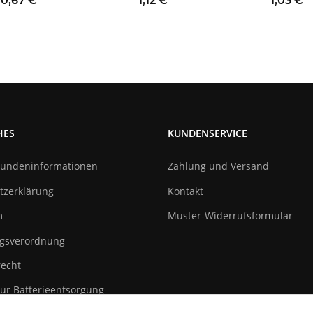
0,67 €
*
1,12 €
*
1,03 €
*
/ EIN
Farben 8-teilig
HES
KUNDENSERVICE
undeninformationen
Zahlung und Versand
tzerklärung
Kontakt
m
Muster-Widerrufsformular
gsverordnung
recht
ur Batterieentsorgung