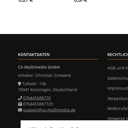
0,27 €
*
0,51 €
*
Punkt 250V/6A
/ AUS / EIN
KONTAKTDATEN
RECHTLIC
CS-Multimedia GmbH
AGB und K
Inhaber: Christian Schwenk
Datenschu
Tullastr. 13b
Impressu
79341 Kenzingen, Deutschland
076445588770
Verpackun
0764455887729
Widerrufs
support@cs-multimedia.de
Hinweise z