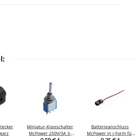
l:
tecker
Miniatur-Kippschalter
Batterieanschluss
warz
McPower 250V/3A 3-
McPower in i-Form für
polig 2 Stellungen: EIN
9V-Blöcke