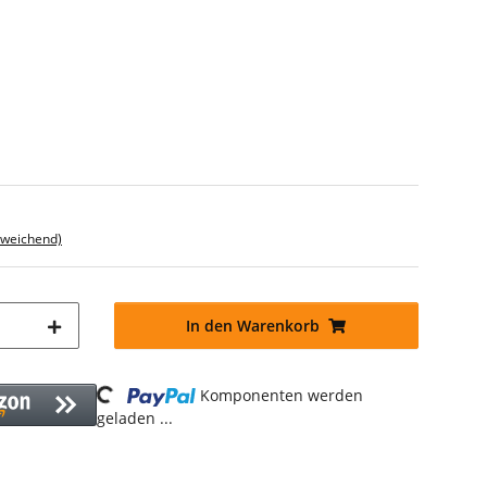
bweichend)
In den Warenkorb
Loading...
Komponenten werden
geladen ...