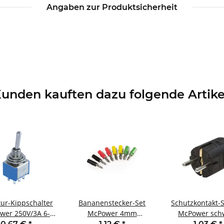
Angaben zur Produktsicherheit
unden kauften dazu folgende Artike
tur-Kippschalter
Bananenstecker-Set
Schutzkontakt-S
wer 250V/3A 6-
McPower 4mm
McPower sch
2 Stellungen: EIN
Querloch Druckfeder 4