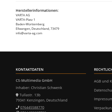
Herstellerinformationen:
VARTA AG
VARTA-Platz 1
Baden-Württemberg
Ellwangen, Deutschland, 73479
info@varta-ag.com
KONTAKTDATEN
RECHTLIC
CS-Multimedia GmbH
AGB und K
Inhaber: Christian Schwenk
Datenschu
Tullastr. 13b
Impressu
79341 Kenzingen, Deutschland
076445588770
Verpackun