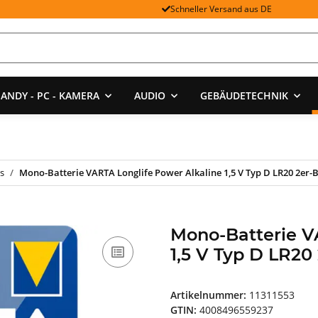
Schneller Versand aus DE
ANDY - PC - KAMERA
AUDIO
GEBÄUDETECHNIK
s
Mono-Batterie VARTA Longlife Power Alkaline 1,5 V Typ D LR20 2er-B
Mono-Batterie V
1,5 V Typ D LR20 
Artikelnummer:
11311553
GTIN:
4008496559237