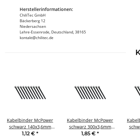
Herstellerinformationen:
ChiliTec GmbH
Bäckerberg 12
Niedersachsen
Lehre-Essenrode, Deutschland, 38165
kontakt@chilitec.de
K
Kabelbinder McPower
Kabelbinder McPower
Kabel
schwarz 140x3,6mm
schwarz 300x3,6mm
schw
100er-Pack UV
100er-Pack UV
10
1,12 €
*
1,85 €
*
beständig
beständig