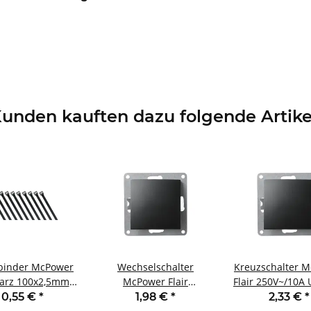
unden kauften dazu folgende Artike
binder McPower
Wechselschalter
Kreuzschalter 
arz 100x2,5mm
McPower Flair
Flair 250V~/10A 
0er-Pack UV
250V~/10A UP matt
schwarz
0,55 €
*
1,98 €
*
2,33 €
*
beständig
schwarz