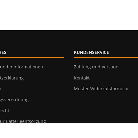
HES
KUNDENSERVICE
undeninformationen
Zahlung und Versand
tzerklärung
Kontakt
m
Muster-Widerrufsformular
gsverordnung
recht
ur Batterieentsorgung