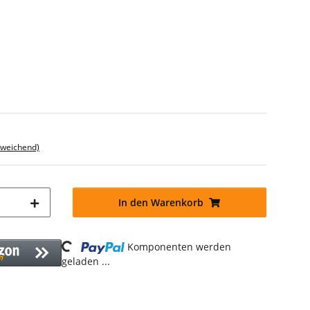
bweichend)
In den Warenkorb
Loading...
Komponenten werden
geladen ...