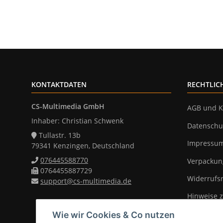
KONTAKTDATEN
RECHTLIC
CS-Multimedia GmbH
AGB und K
Inhaber: Christian Schwenk
Datenschu
Tullastr. 13b
Impressu
79341 Kenzingen, Deutschland
076445588770
Verpackun
0764455887729
Widerrufs
support@cs-multimedia.de
Hinweise z
Wie wir Cookies & Co nutzen