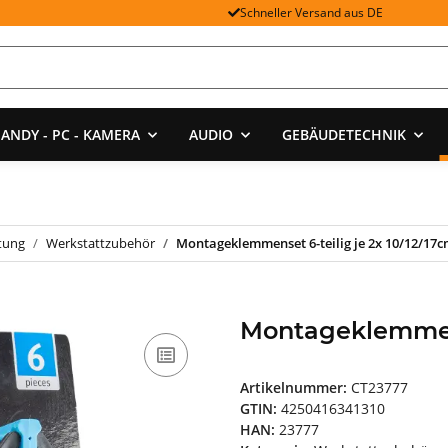
Schneller Versand aus DE
ANDY - PC - KAMERA
AUDIO
GEBÄUDETECHNIK
tung
Werkstattzubehör
Montageklemmenset 6-teilig je 2x 10/12/17
Montageklemmens
Artikelnummer:
CT23777
GTIN:
4250416341310
HAN:
23777