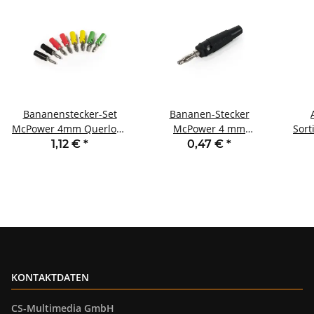
Bananenstecker-Set
Bananen-Stecker
McPower 4mm Querloch
McPower 4 mm
Sort
Druckfeder 4 Farben 8-
Querloch Druckfeder
1,12 €
*
0,47 €
*
teilig
schwarz
St
KONTAKTDATEN
CS-Multimedia GmbH