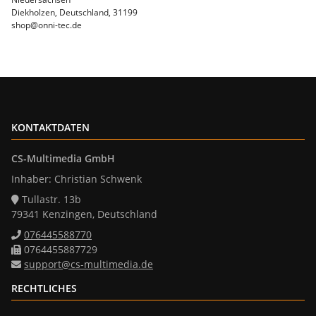
Diekholzen, Deutschland, 31199
shop@onni-tec.de
KONTAKTDATEN
CS-Multimedia GmbH
Inhaber: Christian Schwenk
Tullastr. 13b
79341 Kenzingen, Deutschland
076445588770
0764455887729
support@cs-multimedia.de
RECHTLICHES