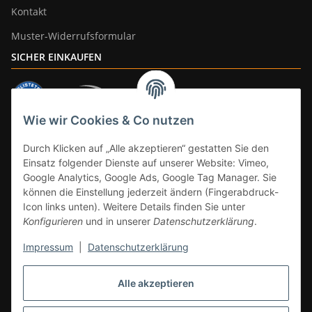
Kontakt
Muster-Widerrufsformular
SICHER EINKAUFEN
Wie wir Cookies & Co nutzen
ZAHLUNGSARTEN
Durch Klicken auf „Alle akzeptieren“ gestatten Sie den
Einsatz folgender Dienste auf unserer Website: Vimeo,
Google Analytics, Google Ads, Google Tag Manager. Sie
können die Einstellung jederzeit ändern (Fingerabdruck-
Icon links unten). Weitere Details finden Sie unter
Konfigurieren
und in unserer
Datenschutzerklärung
.
Impressum
|
Datenschutzerklärung
Vertrag widerrufen
Alle akzeptieren
* Alle Preise inkl. gesetzlicher Mwst., zzgl.
Versand
(Versandfrei ab 39€ in
DE, gilt nicht für Großgeräte per Spedition). Artikel mit 0% MwSt. (gem. §