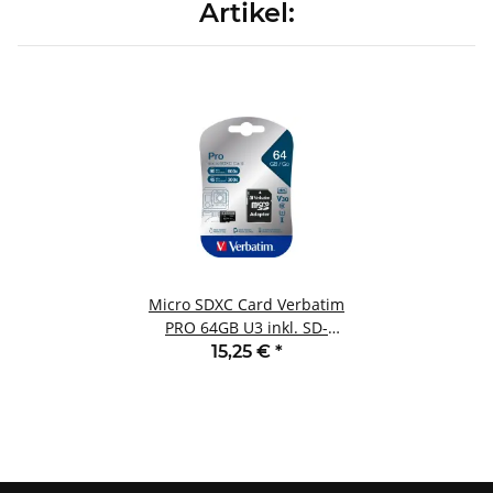
Artikel:
Micro SDXC Card Verbatim
PRO 64GB U3 inkl. SD-
Adapter
15,25 €
*