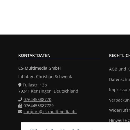
KONTAKTDATEN
RECHTLIC
CS-Multimedia GmbH
AGB und K
Inhaber: Christian Schwenk
Datenschu
Tullastr. 13b
Impressu
79341 Kenzingen, Deutschland
076445588770
Verpackun
0764455887729
Widerrufs
support@cs-multimedia.de
Hinweise z