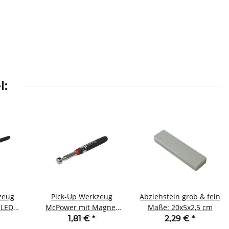
l:
zeug
Pick-Up Werkzeug
Abziehstein grob & fein
 LED
McPower mit Magnet
Maße: 20x5x2,5 cm
80cm
Teleskop 15-55cm
1,81 €
*
2,29 €
*
65mm
Zugkraft ca. 2kg