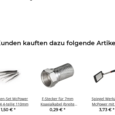
unden kauften dazu folgende Artike
ten-Set McPower
F-Stecker für 7mm
Spiegel Werk
4 4-teilig 110mm
Koaxialkabel (breite
McPower mit
Mutter/leichte
Teleskop 28-
1,50 €
*
0,29 €
*
3,73 €
*
Montage)
Spiegel 40x