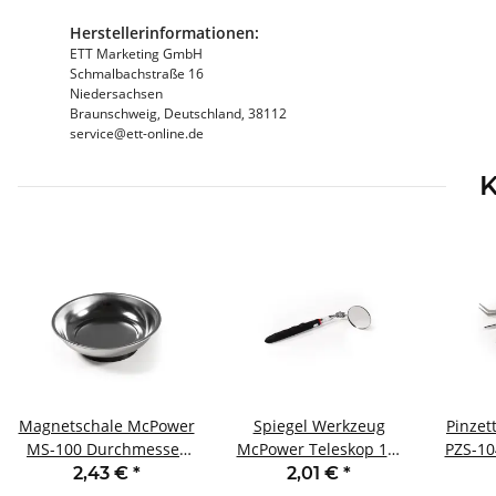
Herstellerinformationen:
ETT Marketing GmbH
Schmalbachstraße 16
Niedersachsen
Braunschweig, Deutschland, 38112
service@ett-online.de
K
Magnetschale McPower
Spiegel Werkzeug
Pinzet
MS-100 Durchmesser
McPower Teleskop 16-
PZS-10
Ø108mm gummierter
70cm Ø-Spiegel 50mm
2,43 €
*
2,01 €
*
Standfuß