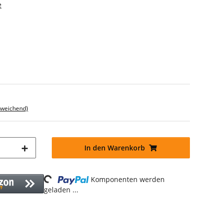
e
bweichend)
In den Warenkorb
Loading...
Komponenten werden
geladen ...