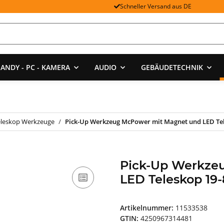
Schneller Versand aus DE
ANDY - PC - KAMERA
AUDIO
GEBÄUDETECHNIK
eleskop Werkzeuge
Pick-Up Werkzeug McPower mit Magnet und LED Tele
Pick-Up Werkze
LED Teleskop 19-
Artikelnummer:
11533538
GTIN:
4250967314481