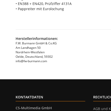
• EN388 + EN420, Prüfziffer 4131A
• Pappreiter mit Eurolochung
Herstellerinformationen:
F.W. Burmann GmbH & Co.KG
Am Landhagen 50
Nordrhein-Westfalen
Oelde, Deutschland, 59302
info@fw-burmann.com
KONTAKTDATEN
RECHTLIC
CS-Multimedia GmbH
AGB und K