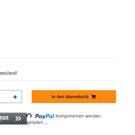
bweichend)
In den Warenkorb
Loading...
Komponenten werden
geladen ...