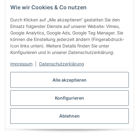
Wie wir Cookies & Co nutzen
Durch Klicken auf „Alle akzeptieren“ gestatten Sie den
Einsatz folgender Dienste auf unserer Website: Vimeo,
Google Analytics, Google Ads, Google Tag Manager. Sie
können die Einstellung jederzeit ändern (Fingerabdruck-
Icon links unten). Weitere Details finden Sie unter
Konfigurieren
und in unserer
Datenschutzerklärung
.
LED-Strahler Lift 50W mit höhenverstellbarem Fuß
Impressum
|
Datenschutzerklärung
klappbar grau-orange
71,80 €
*
Alle akzeptieren
Sofort verfügbar
Lieferzeit: 1 - 2 Tage
Konfigurieren
Ablehnen
Angaben zur Produktsicherheit