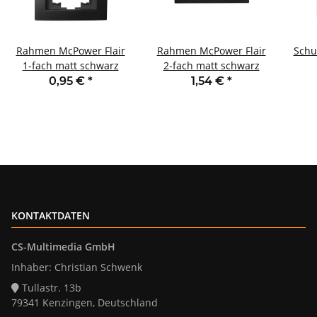
Rahmen McPower Flair
Rahmen McPower Flair
Schu
1-fach matt schwarz
2-fach matt schwarz
0,95 €
*
1,54 €
*
Ei
KONTAKTDATEN
CS-Multimedia GmbH
Inhaber: Christian Schwenk
Tullastr. 13b
79341 Kenzingen, Deutschland