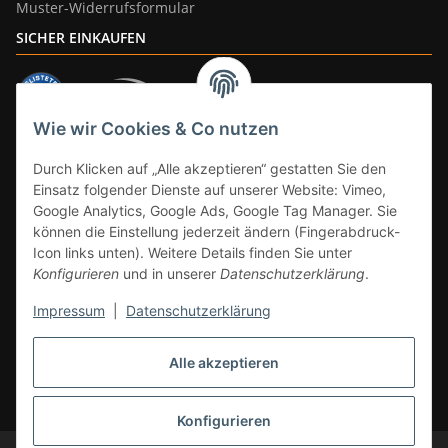
Muster-Widerrufsformular
SICHER EINKAUFEN
Wie wir Cookies & Co nutzen
ZAHLUNGSARTEN
Durch Klicken auf „Alle akzeptieren“ gestatten Sie den
Einsatz folgender Dienste auf unserer Website: Vimeo,
Google Analytics, Google Ads, Google Tag Manager. Sie
können die Einstellung jederzeit ändern (Fingerabdruck-
Icon links unten). Weitere Details finden Sie unter
Konfigurieren
und in unserer
Datenschutzerklärung
.
Impressum
|
Datenschutzerklärung
Vertrag widerrufen
Alle akzeptieren
* Alle Preise inkl. gesetzlicher Mwst., zzgl.
Versand
(Versandfrei ab 39€ in
DE, gilt nicht für Großgeräte per Spedition). Artikel mit 0% MwSt. (gem. §
12 Abs. 3 UStG) Versand nur innerhalb DE.
Konfigurieren