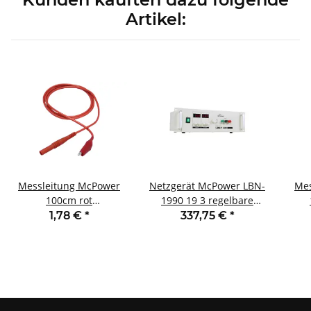
Artikel:
Messleitung McPower
Netzgerät McPower LBN-
Mes
100cm rot
1990 19 3 regelbare
Sicherheitsstecker ->
Bereiche 0-15V 0-30V 0-
Sic
1,78 €
*
337,75 €
*
Krokoklemme
60V 900W max. 60A