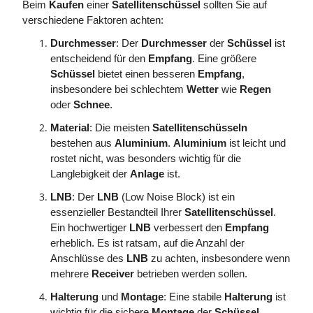
Beim
Kaufen
einer
Satellitenschüssel
sollten Sie auf
verschiedene Faktoren achten:
Durchmesser
: Der
Durchmesser
der
Schüssel
ist
entscheidend für den
Empfang
. Eine größere
Schüssel
bietet einen besseren
Empfang
,
insbesondere bei schlechtem
Wetter
wie
Regen
oder
Schnee
.
Material
: Die meisten
Satellitenschüsseln
bestehen aus
Aluminium
.
Aluminium
ist leicht und
rostet nicht, was besonders wichtig für die
Langlebigkeit der
Anlage
ist.
LNB
: Der
LNB
(Low Noise Block) ist ein
essenzieller Bestandteil Ihrer
Satellitenschüssel
.
Ein hochwertiger
LNB
verbessert den
Empfang
erheblich. Es ist ratsam, auf die Anzahl der
Anschlüsse des
LNB
zu achten, insbesondere wenn
mehrere
Receiver
betrieben werden sollen.
Halterung
und
Montage
: Eine stabile
Halterung
ist
wichtig für die sichere
Montage
der
Schüssel
.