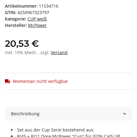
Artikelnummer:
11534716
GTIN:
4250967323797
Kategorie:
CUP weiß
Hersteller:
McPower
20,53 €
inkl. 19% MwSt. , zzgl.
Versand
Momentan nicht verfügbar
Beschreibung
Set aus der Cup Serie bestehend aus:
RJ45 + RJ11 Dose McPower ''Cup'' für ISDN Cat5 UP