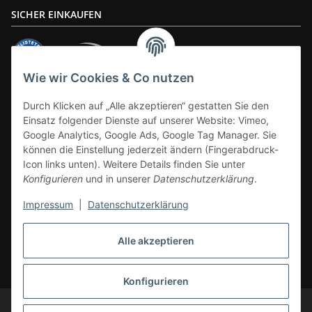
SICHER EINKAUFEN
Wie wir Cookies & Co nutzen
ZAHLUNGSARTEN
Durch Klicken auf „Alle akzeptieren“ gestatten Sie den
Einsatz folgender Dienste auf unserer Website: Vimeo,
Google Analytics, Google Ads, Google Tag Manager. Sie
können die Einstellung jederzeit ändern (Fingerabdruck-
Icon links unten). Weitere Details finden Sie unter
Konfigurieren
und in unserer
Datenschutzerklärung
.
Impressum
|
Datenschutzerklärung
Vertrag widerrufen
Alle akzeptieren
* Alle Preise inkl. gesetzlicher Mwst., zzgl.
Versand
(Versandfrei ab 39€ in
DE, gilt nicht für Großgeräte per Spedition). Artikel mit 0% MwSt. (gem. §
12 Abs. 3 UStG) Versand nur innerhalb DE.
Konfigurieren
© CS-Multimedia GmbH
Änderungen und Irrtümer vorbehalten.