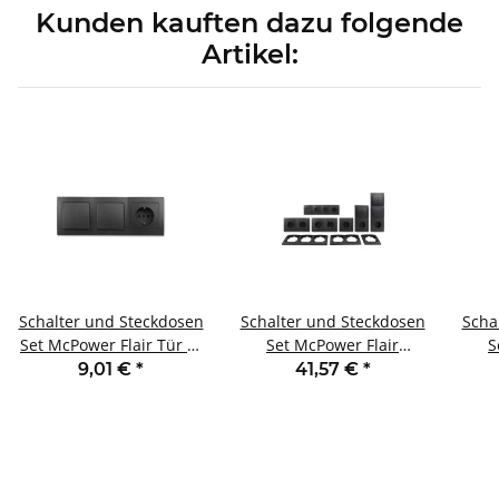
Kunden kauften dazu folgende
Artikel:
Schalter und Steckdosen
Schalter und Steckdosen
Scha
Set McPower Flair Tür 3-
Set McPower Flair
S
fach 4-teilig anthrazit
Komfort 23-teilig
9,01 €
*
41,57 €
*
anthrazit