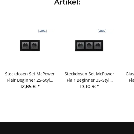
Artikel:
Steckdosen Set McPower
Steckdosen Set McPower
Gla
Flair Beginner 2S-Style
Flair Beginner 3S-Style
Fl
Profi anthrazit
Profi anthrazit
12,85 €
*
17,10 €
*
Glasrahmen
Glasrahmen
Steckanschluss
Steckanschluss