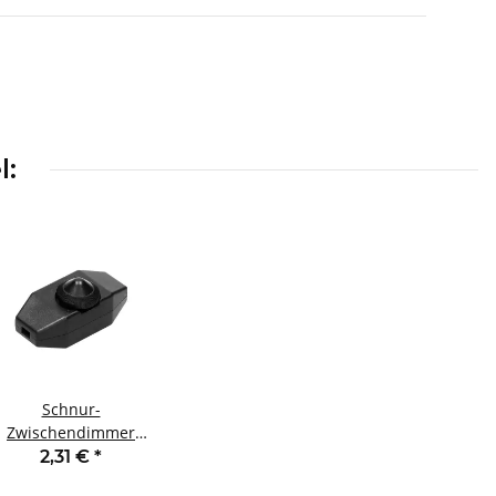
l:
Schnur-
Zwischendimmer
chwarz stufenlos 80W
2,31 €
*