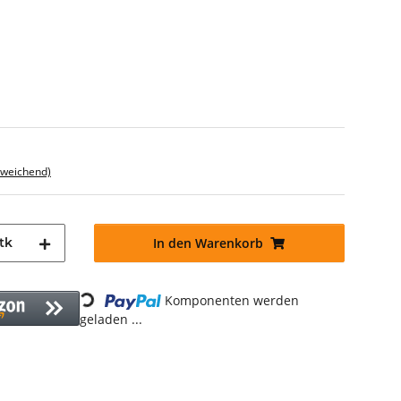
bweichend)
tk
In den Warenkorb
Komponenten werden
Loading...
geladen ...