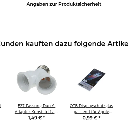
Angaben zur Produktsicherheit
unden kauften dazu folgende Artike
l
E27-Fassung Duo Y-
OTB Displayschutzglas
Adapter Kunststoff auf
passend für Apple
2x E27-
iPhone 15 Pro - 2 Stück
s
1,49 €
*
0,99 €
*
ß
Schraubfassungen