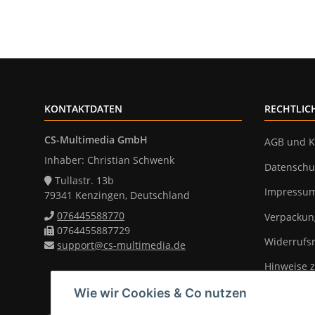
KONTAKTDATEN
RECHTLIC
CS-Multimedia GmbH
AGB und K
Inhaber: Christian Schwenk
Datenschu
Tullastr. 13b
Impressu
79341 Kenzingen, Deutschland
076445588770
Verpackun
0764455887729
Widerrufs
support@cs-multimedia.de
Hinweise z
Wie wir Cookies & Co nutzen