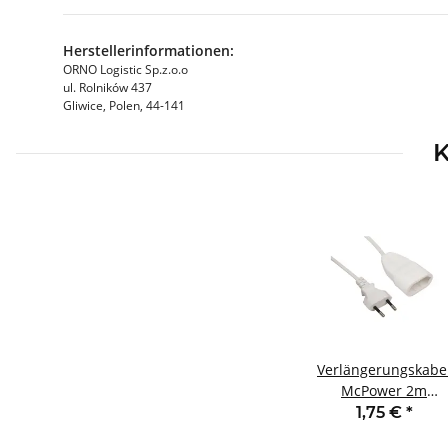
Herstellerinformationen:
ORNO Logistic Sp.z.o.o
ul. Rolników 437
Gliwice, Polen, 44-141
K
Verlängerungskabe
McPower 2m
Eurostecker auf
1,75 €
*
Eurokupplung wei