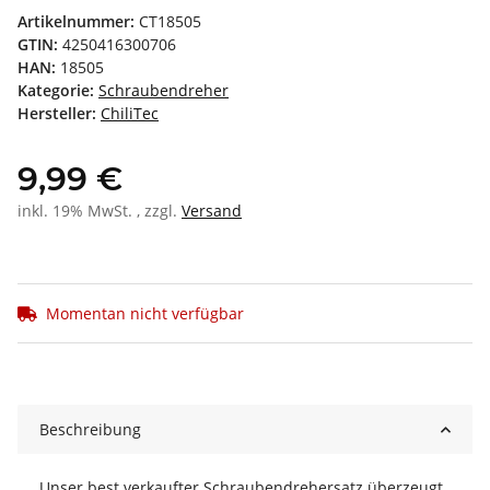
Artikelnummer:
CT18505
GTIN:
4250416300706
HAN:
18505
Kategorie:
Schraubendreher
Hersteller:
ChiliTec
9,99 €
inkl. 19% MwSt. , zzgl.
Versand
Momentan nicht verfügbar
Beschreibung
Unser best verkaufter Schraubendrehersatz überzeugt