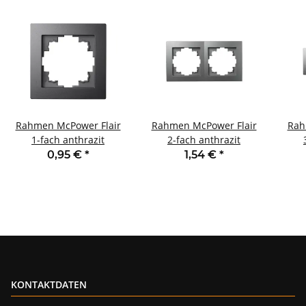
Rahmen McPower Flair
Rahmen McPower Flair
Rah
1-fach anthrazit
2-fach anthrazit
0,95 €
*
1,54 €
*
KONTAKTDATEN